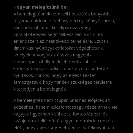
Hogyan melegítsünk be?
A bemelegítésnek nem kell hosszú és bonyolult
folyamatnak lennie. Néhány percnyi könnyű kardio,
mint például futás, kerékpározás vagy
ugrálókötelezés segít felkészíteni a szív- és
érrendszert az intenzívebb terhelésre. Ezután
dinamikus nyújtógyakorlatokat végezhetünk,
amelyek bevonják az összes nagyobb
izomcsoportot. Ilyenek lehetnek a láb- és
karforgatások, csípőkörzések és oldalsó ferde
nyújtások. Fontos, hogy az egész testet
átmozgassuk, hogy minden szükséges területre
kiterjedjen a bemelegítés.
A bemelegítés nem csupán unalmas előjáték az
edzéshez, hanem kulcsfontosságú része annak. Ne
hagyjuk figyelmen kívül ezt a fontos lépést, és
szánjunk rá kellő időt és figyelmet minden edzés
előtt, hogy egészségesebben és hatékonyabban