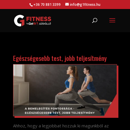
+36 70 881 3399
info@g1fitness.hu
Egészségesebb test, jobb teljesítmény
Ahhoz, hogy a legjobbat hozzuk ki magunkból az