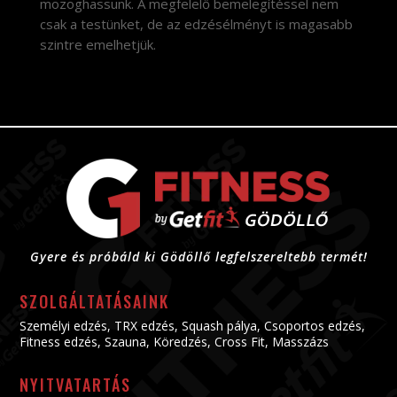
mozoghassunk. A megfelelő bemelegítéssel nem
csak a testünket, de az edzésélményt is magasabb
szintre emelhetjük.
Gyere és próbáld ki Gödöllő legfelszereltebb termét!
SZOLGÁLTATÁSAINK
Személyi edzés
,
TRX edzés
,
Squash pálya
,
Csoportos edzés
,
Fitness edzés
,
Szauna
,
Köredzés
,
Cross Fit
,
Masszázs
NYITVATARTÁS