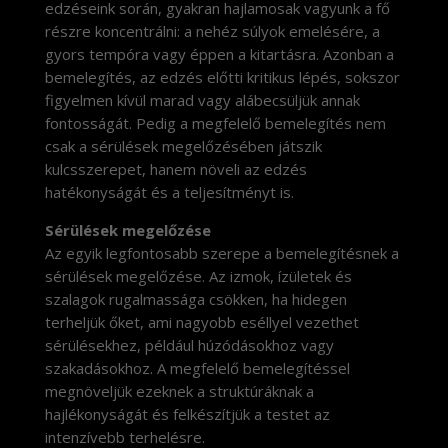
edzéseink során, gyakran hajlamosak vagyunk a fő
részre koncentrálni: a nehéz súlyok emelésére, a
gyors tempóra vagy éppen a kitartásra. Azonban a
bemelegítés, az edzés előtti kritikus lépés, sokszor
figyelmen kívül marad vagy alábecsüljük annak
fontosságát. Pedig a megfelelő bemelegítés nem
csak a sérülések megelőzésében játszik
kulcsszerepet, hanem növeli az edzés
hatékonyságát és a teljesítményt is.
Sérülések megelőzése
Az egyik legfontosabb szerepe a bemelegítésnek a
sérülések megelőzése. Az izmok, ízületek és
szalagok rugalmassága csökken, ha hidegen
terheljük őket, ami nagyobb eséllyel vezethet
sérülésekhez, például húzódásokhoz vagy
szakadásokhoz. A megfelelő bemelegítéssel
megnöveljük ezeknek a struktúráknak a
hajlékonyságát és felkészítjük a testet az
intenzívebb terhelésre.