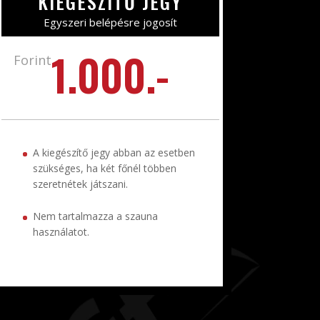
KIEGÉSZÍTŐ JEGY
Egyszeri belépésre jogosít
1.000.-
Forint
A kiegészítő jegy abban az esetben
szükséges, ha két főnél többen
szeretnétek játszani.
Nem tartalmazza a szauna
használatot.