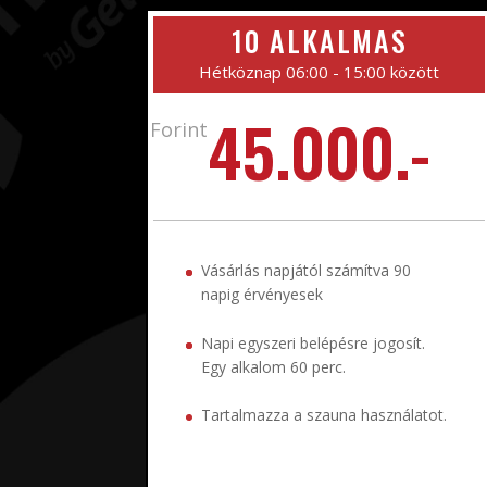
10 ALKALMAS
Hétköznap 06:00 - 15:00 között
45.000.-
Forint
Vásárlás napjától számítva 90
napig érvényesek
Napi egyszeri belépésre jogosít.
Egy alkalom 60 perc.
Tartalmazza a szauna használatot.