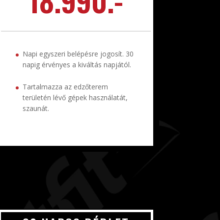
Napi egyszeri belépésre jogosít. 30
napig érvényes a kiváltás napjától.
Tartalmazza az edzőterem
területén lévő gépek használatát,
szaunát.