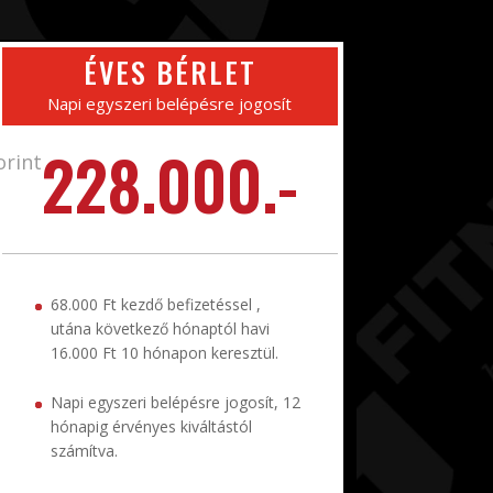
ÉVES BÉRLET
Napi egyszeri belépésre jogosít
228.000.-
orint
68.000 Ft kezdő befizetéssel ,
utána következő hónaptól havi
16.000 Ft 10 hónapon keresztül.
Napi egyszeri belépésre jogosít, 12
hónapig érvényes kiváltástól
számítva.