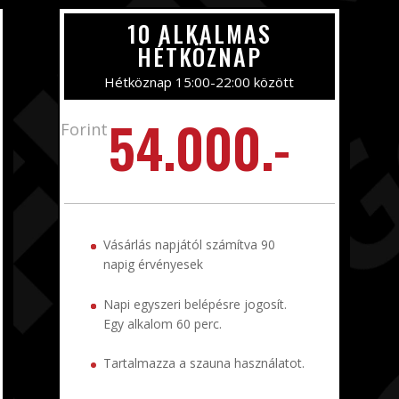
10 ALKALMAS
HÉTKÖZNAP
Hétköznap 15:00-22:00 között
54.000.-
Forint
Vásárlás napjától számítva 90
napig érvényesek
Napi egyszeri belépésre jogosít.
Egy alkalom 60 perc.
Tartalmazza a szauna használatot.