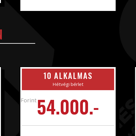
N
10 ALKALMAS
Hétvégi bérlet
54.000.-
Forint