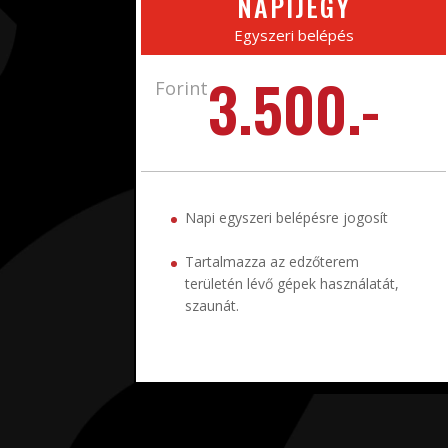
NAPIJEGY
Egyszeri belépés
3.500.-
Forint
Napi egyszeri belépésre jogosít
Tartalmazza az edzőterem
területén lévő gépek használatát,
szaunát.