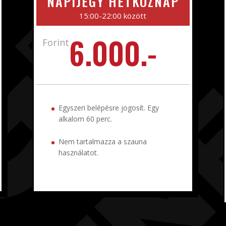
NAPIJEGY HÉTKÖZNAP
15:00-22:00 között
6.000.-
Forint
Egyszeri belépésre jogosít. Egy
alkalom 60 perc.
Nem tartalmazza a szauna
használatot.