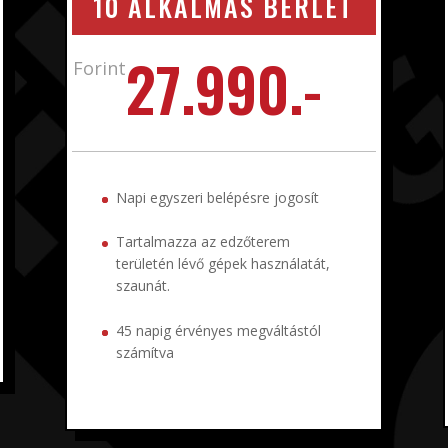
10 ALKALMAS BÉRLET
27.990.-
Forint
Napi egyszeri belépésre jogosít
Tartalmazza az edzőterem
területén lévő gépek használatát,
szaunát.
45 napig érvényes megváltástól
számítva