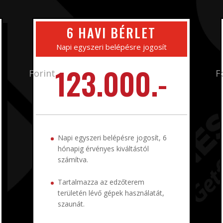
6 HAVI BÉRLET
Napi egyszeri belépésre jogosít
123.000.-
Forint
F
Napi egyszeri belépésre jogosít, 6
hónapig érvényes kiváltástól
számítva.
Tartalmazza az edzőterem
területén lévő gépek használatát,
szaunát.