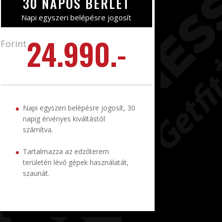
30 NAPOS BÉRLET
Napi egyszeri belépésre jogosít
24.990.-
Forint
Napi egyszeri belépésre jogosít, 30
napig érvényes kiváltástól
számítva.
Tartalmazza az edzőterem
területén lévő gépek használatát,
szaunát.