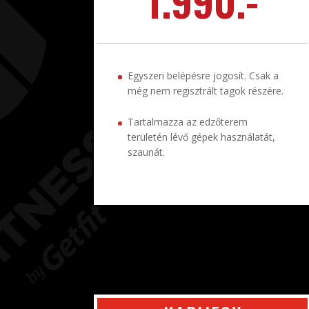
Egyszeri belépésre jogosít. Csak a
még nem regisztrált tagok részére.
Tartalmazza az edzőterem
területén lévő gépek használatát,
szaunát.