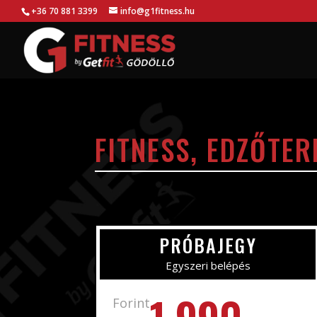
+36 70 881 3399
info@g1fitness.hu
FITNESS, EDZŐTE
PRÓBAJEGY
Egyszeri belépés
1.990.-
Forint