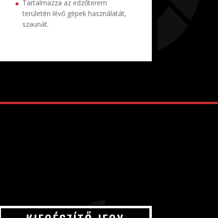
Tartalmazza az edzőterem
területén lévő gépek használatát,
szaunát.