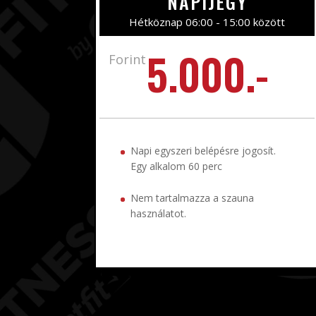
NAPIJEGY
Hétköznap 06:00 - 15:00 között
5.000.-
Forint
Napi egyszeri belépésre jogosít.
Egy alkalom 60 perc
Nem tartalmazza a szauna
használatot.