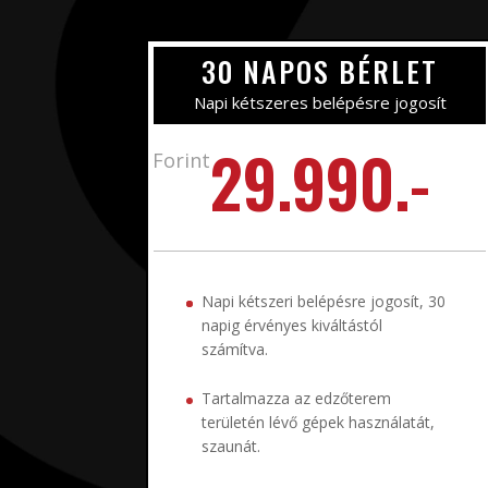
30 NAPOS BÉRLET
Napi kétszeres belépésre jogosít
29.990.-
Forint
Napi kétszeri belépésre jogosít, 30
napig érvényes kiváltástól
számítva.
Tartalmazza az edzőterem
területén lévő gépek használatát,
szaunát.