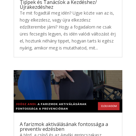
Tippek és Tanácsok a Kezdéshez/
Újrakezdéshez
Te mit fogadtál meg idén? Ugye közte van az is,
hogy elkezdesz, vagy újra elkezdesz
edzőterembe járni? Hogy a fogadalom ne csak
üres fecsegés legyen, és idén valódi változást érj
el, hoztunk néhány tippet, hogyan tarts ki egész
nyárig, amikor meg is mutathatod, mit...
A farizmok aktiválásának fontossága a
preventív edzésben
A térd, a csípő és az ágyéki gerincszakasz