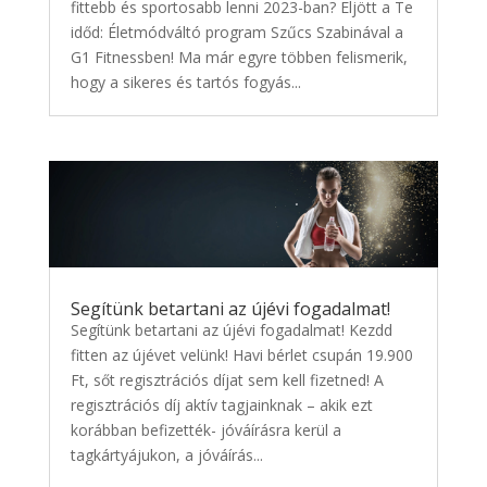
fittebb és sportosabb lenni 2023-ban? Eljött a Te
időd: Életmódváltó program Szűcs Szabinával a
G1 Fitnessben! Ma már egyre többen felismerik,
hogy a sikeres és tartós fogyás...
Segítünk betartani az újévi fogadalmat!
Segítünk betartani az újévi fogadalmat! Kezdd
fitten az újévet velünk! Havi bérlet csupán 19.900
Ft, sőt regisztrációs díjat sem kell fizetned! A
regisztrációs díj aktív tagjainknak – akik ezt
korábban befizették- jóváírásra kerül a
tagkártyájukon, a jóváírás...