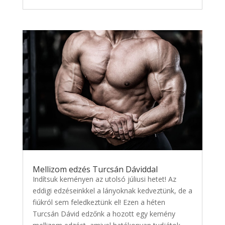
Mellizom edzés Turcsán Dáviddal
Indítsuk keményen az utolsó júliusi hetet! Az
eddigi edzéseinkkel a lányoknak kedveztünk, de a
fiúkról sem feledkeztünk el! Ezen a héten
Turcsán Dávid edzőnk a hozott egy kemény