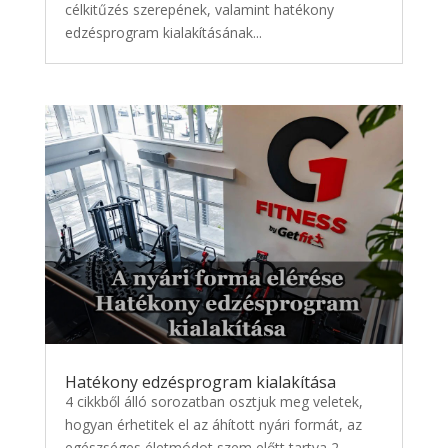
célkitűzés szerepének, valamint hatékony
edzésprogram kialakításának...
Hatékony edzésprogram kialakítása
4 cikkből álló sorozatban osztjuk meg veletek,
hogyan érhetitek el az áhított nyári formát, az
egészséges életmódot szem előtt tartva 2.