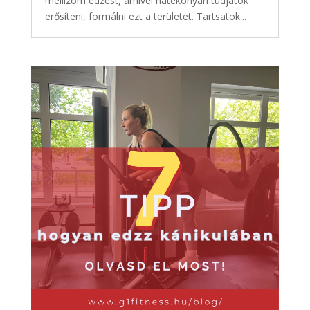
mellizom edzést, amivel hatékonyan tudjátok
erősíteni, formálni ezt a területet. Tartsatok...