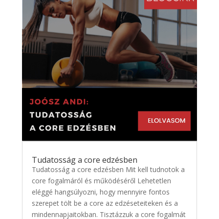
Tudatosság a core edzésben
Tudatosság a core edzésben Mit kell tudnotok a
core fogalmáról és működéséről Lehetetlen
eléggé hangsúlyozni, hogy mennyire fontos
szerepet tölt be a core az edzéseteiteken és a
mindennapjaitokban. Tisztázzuk a core fogalmát