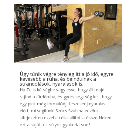
Úgy tűnik végre tényleg itt a jó idő, egyre
kevesebb a ruha, és beindulnak a
strandolások, nyaralások is.
Ha Te is kétségbe vagy esve, hogy áll majd
rajtad a fürdőruha, és gyors segítség kell, hogy
egy picit még formálódj, feszesedj nyaralás
előtt, mi segítünk! Szűcs Szabina edzőnk
kifejezetten ezzel a céllal állította össze Neked
ezt a saját testsúlyos gyakorlatsort!...