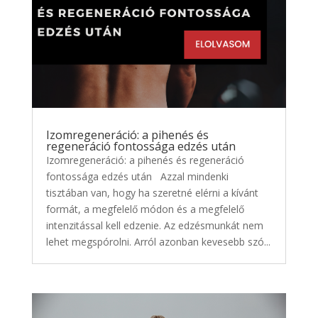
Izomregeneráció: a pihenés és
regeneráció fontossága edzés után
Izomregeneráció: a pihenés és regeneráció
fontossága edzés után Azzal mindenki
tisztában van, hogy ha szeretné elérni a kívánt
formát, a megfelelő módon és a megfelelő
intenzitással kell edzenie. Az edzésmunkát nem
lehet megspórolni. Arról azonban kevesebb szó...