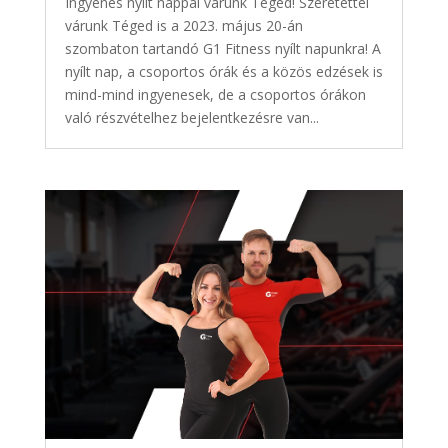
Ingyenes nyílt nappal várunk Téged! Szeretettel
várunk Téged is a 2023. május 20-án
szombaton tartandó G1 Fitness nyílt napunkra! A
nyílt nap, a csoportos órák és a közös edzések is
mind-mind ingyenesek, de a csoportos órákon
való részvételhez bejelentkezésre van...