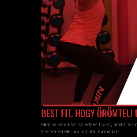
BEST FIT, HOGY ÖRÖMTELI
Még keresed azt az edzés típust, amitől form
Szeretnéd elérni a legjobb formádat?