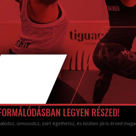
 FORMÁLÓDÁSBAN LEGYEN RÉSZED!
álódsz, izmosodsz, zsírt égethetsz, és közben jól is érzed mag