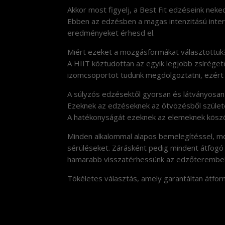
Akkor most figyelj, a Best Fit edzéseink neke
Ebben az edzésben a magas intenzitású interv
eredményeket érhesd el.
Miért ezeket a mozgásformákat választottuk
A HIIT köztudottan az egyik legjobb zsírégető
izomcsoportot tudunk megdolgoztatni, ezért j
A súlyzós edzésektől gyorsan és látványosan 
Ezeknek az edzéseknek az ötvözésből születe
A hatékonyságát ezeknek az elemeknek köszö
Minden alkalommal alapos bemelegítéssel, mob
sérüléseket. Zárásként pedig mindent átfogó
hamarabb visszatérhessünk az edzőterembe
Tökéletes választás, amely garantáltan átform