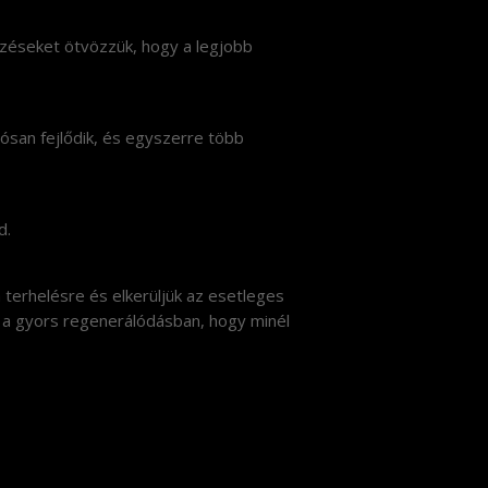
edzéseket ötvözzük, hogy a legjobb
tósan fejlődik, és egyszerre több
d.
 terhelésre és elkerüljük az esetleges
k a gyors regenerálódásban, hogy minél