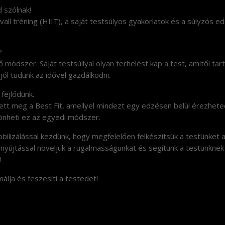
d szólnak!
all tréning (HIIT), a saját testsúlyos gyakorlatok és a súlyzós 
?
 módszer. Saját testsúllyal olyan terhelést kap a test, amitől tar
ól tudunk az idővel gazdálkodni.
fejlődünk.
tt meg a Best Fit, amellyel mindezt egy edzésen belül érezhete
nheti ez az egyedi módszer.
ilizálással kezdünk, hogy megfelelően felkészítsük a testünket a
 nyújtással növeljük a rugalmasságunkat és segítünk a testünkne
!
álja és feszesíti a testedet!